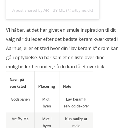
A post shared by ART BY ME (@artbyme.dk)
Vi håber, at det har givet en smule inspiration til dit
valg når du leder efter det bedste keramikværksted i
Aarhus, eller et sted hvor din "lav keramik" drøm kan
gå i opfyldelse. Vi har samlet en liste over dine
muligheder herunder, så du kan få et overblik.
Navn på
værksted
Placering
Note
Godsbanen
Midt i
Lav keramik
byen
selv og dekorer
Art By Me
Midt i
Kun muligt at
byen
male